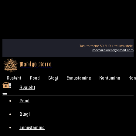
Tasuta tarne
50
EUR + tellimustele!
meccarakvere@gmail.com
Marilyn Kerro
Avaleht
Pood
Blogi
Ennustamine
Kohtumine
Kon
0
Avaleht
Pood
Blogi
Ennustamine