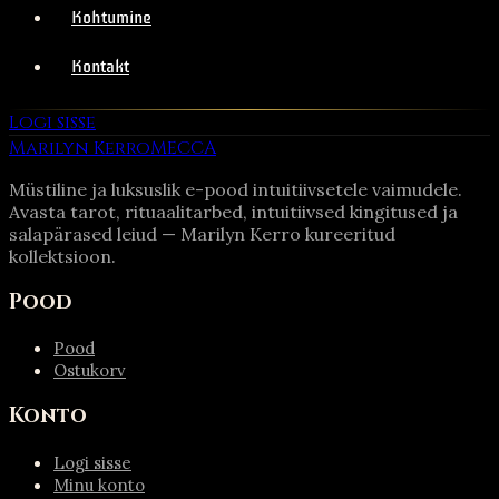
Kohtumine
Kontakt
Logi sisse
Marilyn Kerro
MECCA
Müstiline ja luksuslik e-pood intuitiivsetele vaimudele.
Avasta tarot, rituaalitarbed, intuitiivsed kingitused ja
salapärased leiud — Marilyn Kerro kureeritud
kollektsioon.
Pood
Pood
Ostukorv
Konto
Logi sisse
Minu konto