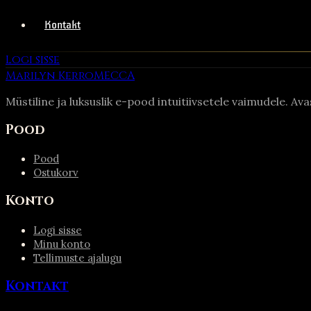
Kontakt
Logi sisse
Marilyn Kerro
MECCA
Müstiline ja luksuslik e-pood intuitiivsetele vaimudele. Av
Pood
Pood
Ostukorv
Konto
Logi sisse
Minu konto
Tellimuste ajalugu
Kontakt