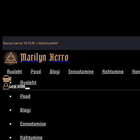
Tasuta tarne
50
EUR + tellimustele!
Marilyn Kerro
Avaleht
Pood
Blogi
Ennustamine
Kohtumine
Kon
0
Avaleht
Logi sisse
Pood
Blogi
Ennustamine
Kohtumine