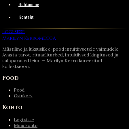
Kohtumine
Kontakt
Logi sisse
Marilyn Kerro
MECCA
Müstiline ja luksuslik e-pood intuitiivsetele vaimudele.
Avasta tarot, rituaalitarbed, intuitiivsed kingitused ja
salapärased leiud — Marilyn Kerro kureeritud
kollektsioon.
Pood
Pood
Ostukorv
Konto
Logi sisse
Minu konto