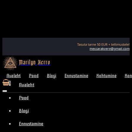
Tasuta tarne
50
EUR + tellimustele!
meccarakvere@gmail.com
Marilyn Kerro
Avaleht
Pood
Blogi
Ennustamine
Kohtumine
Kon
0
Avaleht
Pood
Blogi
Ennustamine