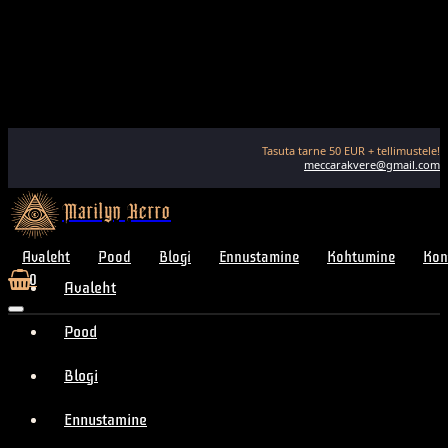
Tasuta tarne
50
EUR + tellimustele!
meccarakvere@gmail.com
Marilyn Kerro
Avaleht
Pood
Blogi
Ennustamine
Kohtumine
Kon
0
Avaleht
Pood
Blogi
Ennustamine