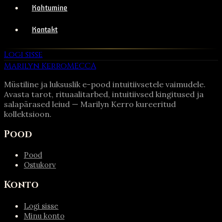
Kohtumine
Kontakt
Logi sisse
Marilyn Kerro
MECCA
Müstiline ja luksuslik e-pood intuitiivsetele vaimudele.
Avasta tarot, rituaalitarbed, intuitiivsed kingitused ja
salapärased leiud — Marilyn Kerro kureeritud
kollektsioon.
Pood
Pood
Ostukorv
Konto
Logi sisse
Minu konto