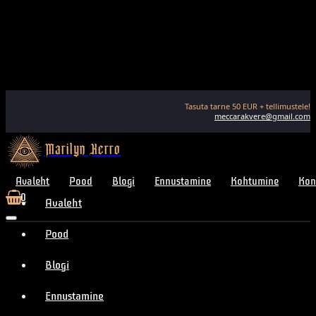
Tasuta tarne
50
EUR + tellimustele!
meccarakvere@gmail.com
Marilyn Kerro
Avaleht
Pood
Blogi
Ennustamine
Kohtumine
Kon
0
Avaleht
Pood
Blogi
Ennustamine