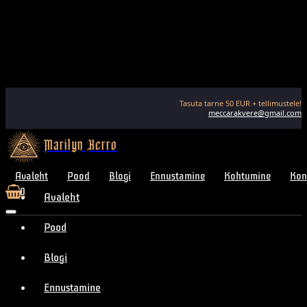
Tasuta tarne
50
EUR + tellimustele!
meccarakvere@gmail.com
Marilyn Kerro
Avaleht
Pood
Blogi
Ennustamine
Kohtumine
Kon
0
Avaleht
Pood
Blogi
Ennustamine