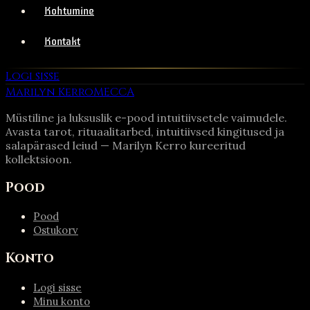
Kohtumine
Kontakt
Logi sisse
Marilyn Kerro
MECCA
Müstiline ja luksuslik e-pood intuitiivsetele vaimudele.
Avasta tarot, rituaalitarbed, intuitiivsed kingitused ja
salapärased leiud — Marilyn Kerro kureeritud
kollektsioon.
Pood
Pood
Ostukorv
Konto
Logi sisse
Minu konto