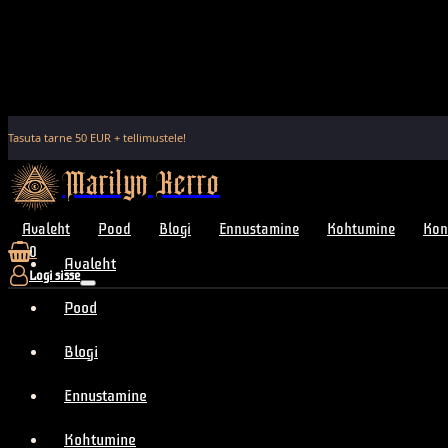
Tasuta tarne
50
EUR + tellimustele!
Marilyn Kerro
Avaleht
Pood
Blogi
Ennustamine
Kohtumine
Kon
0
Avaleht
Logi sisse
Pood
Blogi
Ennustamine
Kohtumine