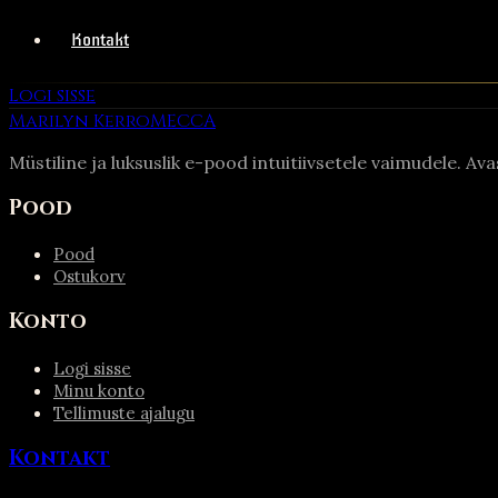
Kontakt
Logi sisse
Marilyn Kerro
MECCA
Müstiline ja luksuslik e-pood intuitiivsetele vaimudele. Av
Pood
Pood
Ostukorv
Konto
Logi sisse
Minu konto
Tellimuste ajalugu
Kontakt