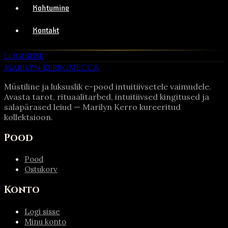
Kohtumine
Kontakt
Logi sisse
Marilyn Kerro
MECCA
Müstiline ja luksuslik e-pood intuitiivsetele vaimudele.
Avasta tarot, rituaalitarbed, intuitiivsed kingitused ja
salapärased leiud — Marilyn Kerro kureeritud
kollektsioon.
Pood
Pood
Ostukorv
Konto
Logi sisse
Minu konto