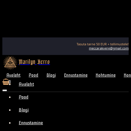
Tasuta tarne
50
EUR + tellimustele!
meccarakvere@gmail.com
Marilyn Kerro
Avaleht
Pood
Blogi
Ennustamine
Kohtumine
Kon
0
Avaleht
Pood
Blogi
Ennustamine