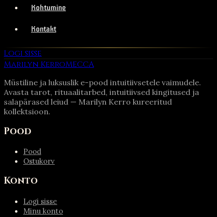
Kohtumine
Kontakt
Logi sisse
Marilyn Kerro
MECCA
Müstiline ja luksuslik e-pood intuitiivsetele vaimudele.
Avasta tarot, rituaalitarbed, intuitiivsed kingitused ja
salapärased leiud — Marilyn Kerro kureeritud
kollektsioon.
Pood
Pood
Ostukorv
Konto
Logi sisse
Minu konto