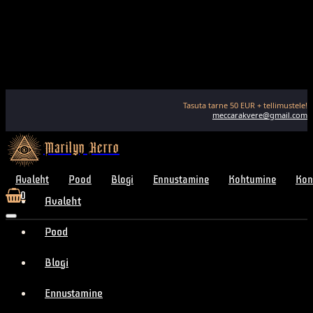
Tasuta tarne
50
EUR + tellimustele!
meccarakvere@gmail.com
Marilyn Kerro
Avaleht
Pood
Blogi
Ennustamine
Kohtumine
Kon
0
Avaleht
Pood
Blogi
Ennustamine