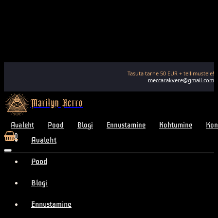
Tasuta tarne
50
EUR + tellimustele!
meccarakvere@gmail.com
Marilyn Kerro
Avaleht
Pood
Blogi
Ennustamine
Kohtumine
Kon
0
Avaleht
Pood
Blogi
Ennustamine