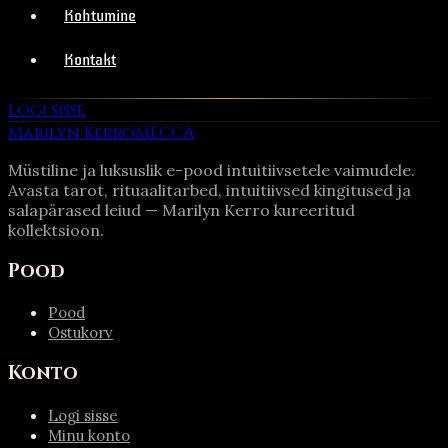
Kohtumine
Kontakt
Logi sisse
Marilyn Kerro
MECCA
Müstiline ja luksuslik e-pood intuitiivsetele vaimudele.
Avasta tarot, rituaalitarbed, intuitiivsed kingitused ja
salapärased leiud — Marilyn Kerro kureeritud
kollektsioon.
Pood
Pood
Ostukorv
Konto
Logi sisse
Minu konto