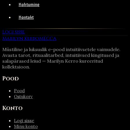
Kohtumine
Kontakt
Logi sisse
Marilyn Kerro
MECCA
Müstiline ja luksuslik e-pood intuitiivsetele vaimudele.
Avasta tarot, rituaalitarbed, intuitiivsed kingitused ja
salapärased leiud — Marilyn Kerro kureeritud
kollektsioon.
Pood
Pood
Ostukorv
Konto
Logi sisse
Minu konto