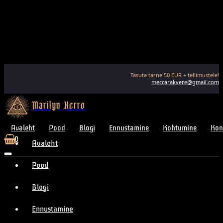
Tasuta tarne
50
EUR + tellimustele!
meccarakvere@gmail.com
Marilyn Kerro
Avaleht
Pood
Blogi
Ennustamine
Kohtumine
Kon
0
Avaleht
Pood
Blogi
Ennustamine