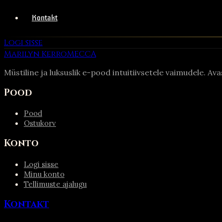
Kontakt
Logi sisse
Marilyn Kerro
MECCA
Müstiline ja luksuslik e-pood intuitiivsetele vaimudele. Av
Pood
Pood
Ostukorv
Konto
Logi sisse
Minu konto
Tellimuste ajalugu
Kontakt