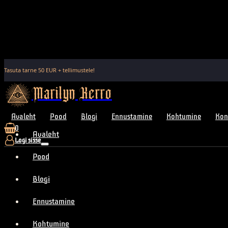
Tasuta tarne
50
EUR + tellimustele!
Marilyn Kerro
Avaleht
Pood
Blogi
Ennustamine
Kohtumine
Kon
0
Avaleht
Logi sisse
Pood
Blogi
Ennustamine
Kohtumine