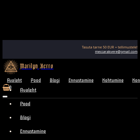
Tasuta tarne
50
EUR + tellimustele!
meccarakvere@gmail.com
Marilyn Kerro
Avaleht
Pood
Blogi
Ennustamine
Kohtumine
Kon
0
Avaleht
Pood
Blogi
Ennustamine