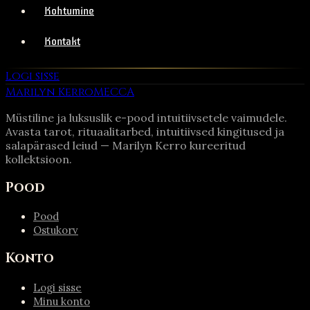
Kohtumine
Kontakt
Logi sisse
Marilyn Kerro
MECCA
Müstiline ja luksuslik e-pood intuitiivsetele vaimudele.
Avasta tarot, rituaalitarbed, intuitiivsed kingitused ja
salapärased leiud — Marilyn Kerro kureeritud
kollektsioon.
Pood
Pood
Ostukorv
Konto
Logi sisse
Minu konto