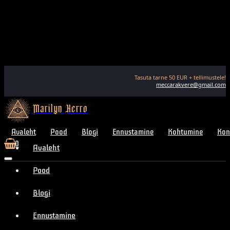
Tasuta tarne
50
EUR + tellimustele!
meccarakvere@gmail.com
Marilyn Kerro
Avaleht
Pood
Blogi
Ennustamine
Kohtumine
Kon
0
Avaleht
Pood
Blogi
Ennustamine