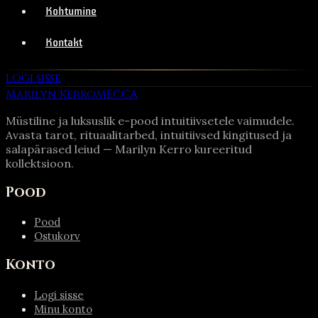
Kohtumine
Kontakt
Logi sisse
Marilyn Kerro
MECCA
Müstiline ja luksuslik e-pood intuitiivsetele vaimudele.
Avasta tarot, rituaalitarbed, intuitiivsed kingitused ja
salapärased leiud — Marilyn Kerro kureeritud
kollektsioon.
Pood
Pood
Ostukorv
Konto
Logi sisse
Minu konto