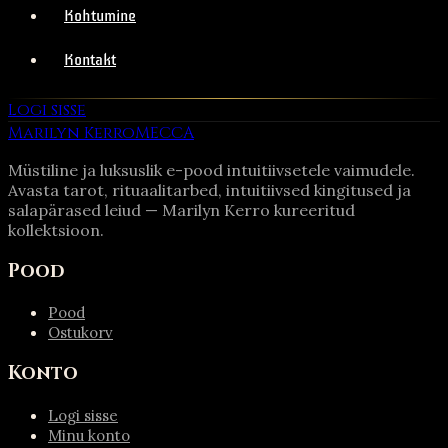
Kohtumine
Kontakt
Logi sisse
Marilyn Kerro
MECCA
Müstiline ja luksuslik e-pood intuitiivsetele vaimudele.
Avasta tarot, rituaalitarbed, intuitiivsed kingitused ja
salapärased leiud — Marilyn Kerro kureeritud
kollektsioon.
Pood
Pood
Ostukorv
Konto
Logi sisse
Minu konto