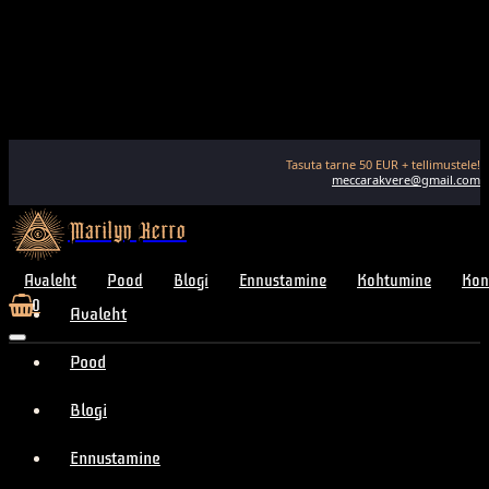
Tasuta tarne
50
EUR + tellimustele!
meccarakvere@gmail.com
Marilyn Kerro
Avaleht
Pood
Blogi
Ennustamine
Kohtumine
Kon
0
Avaleht
Pood
Blogi
Ennustamine