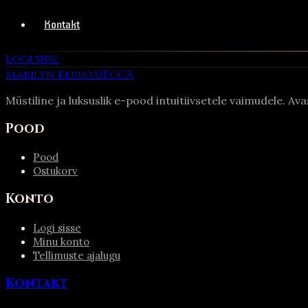
Kontakt
Logi sisse
Marilyn Kerro
MECCA
Müstiline ja luksuslik e-pood intuitiivsetele vaimudele. Av
Pood
Pood
Ostukorv
Konto
Logi sisse
Minu konto
Tellimuste ajalugu
Kontakt