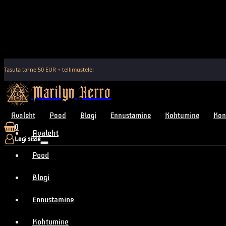
Tasuta tarne
50
EUR + tellimustele!
Marilyn Kerro
Avaleht
Pood
Blogi
Ennustamine
Kohtumine
Kon
0
Avaleht
Logi sisse
Pood
Blogi
Ennustamine
Kohtumine