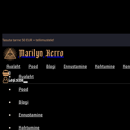
Tasuta tarne
50
EUR + tellimustele!
Marilyn Kerro
Avaleht
Pood
Blogi
Ennustamine
Kohtumine
Kon
0
Avaleht
Logi sisse
Pood
Blogi
Ennustamine
Kohtumine