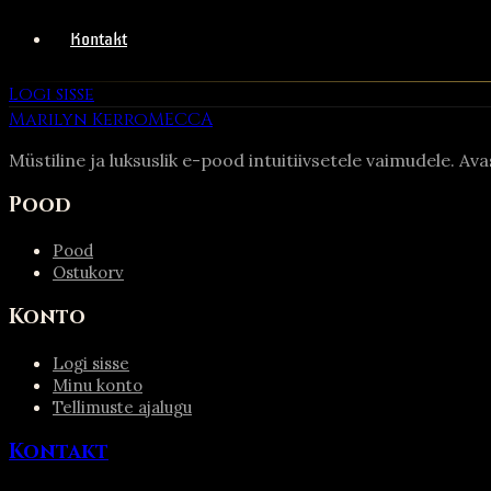
Kontakt
Logi sisse
Marilyn Kerro
MECCA
Müstiline ja luksuslik e-pood intuitiivsetele vaimudele. Av
Pood
Pood
Ostukorv
Konto
Logi sisse
Minu konto
Tellimuste ajalugu
Kontakt