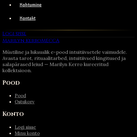
Kohtumine
Kontakt
Logi sisse
Marilyn Kerro
MECCA
Müstiline ja luksuslik e-pood intuitiivsetele vaimudele.
Avasta tarot, rituaalitarbed, intuitiivsed kingitused ja
salapärased leiud — Marilyn Kerro kureeritud
kollektsioon.
Pood
Pood
Ostukorv
Konto
Logi sisse
Minu konto