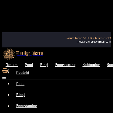
Tasuta tarne
50
EUR + tellimustele!
meccarakvere@gmail.com
Marilyn Kerro
Avaleht
Pood
Blogi
Ennustamine
Kohtumine
Kon
0
Avaleht
Pood
Blogi
Ennustamine