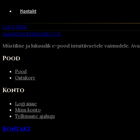
Kontakt
Logi sisse
Marilyn Kerro
MECCA
Müstiline ja luksuslik e-pood intuitiivsetele vaimudele. Av
Pood
Pood
Ostukorv
Konto
Logi sisse
Minu konto
Tellimuste ajalugu
Kontakt