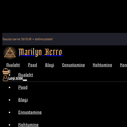
Tasuta tarne
50
EUR + tellimustele!
Marilyn Kerro
Avaleht
Pood
Blogi
Ennustamine
Kohtumine
Kon
0
Avaleht
Logi sisse
Pood
Blogi
Ennustamine
Kohtumine